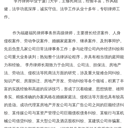
李丹律师毕业于厦门大学，主修民商法，经验丰富，作风稳
健，法学功底深厚，诚实守信。法学工作从业十多年，专职律师工
作。
作为福建福民律师事务所高级律师，主要擅长经济案件、人身
侵权案件、劳动争议案件、婚姻家庭案件、继承案件、及刑事辩护。
先后负责几家公司日常法律事务工作；参与处理公司内外经济纠纷和
公司重大业务谈判；熟知整个法律诉讼程序，并具有相当强的庭辩能
力和经验。 李丹律师长期致力于合同法、公司法、担保法、房地产
法、劳动法、侵权法等民商法方面的研究，涉及重大疑难合同纠纷、
知识产权、房屋拆迁、房地产开发、劳动纠纷等各个领域，积累了丰
富的实践经验和高超的应诉技巧，形成了沉着稳健、思想慎密、雄辩
务实、精炼准确的办案风格在婚姻家庭法、侵权法等方面也具有较高
的造诣。成功代理某房地产开发公司与某广告公司之间的巨额经济纠
纷、某传媒公司与某资产管理公司巨额债权债务纠纷、某银行与某机
械公司借贷纠纷、某大型公司及酒店股权纠纷、某建筑公司诈骗案、