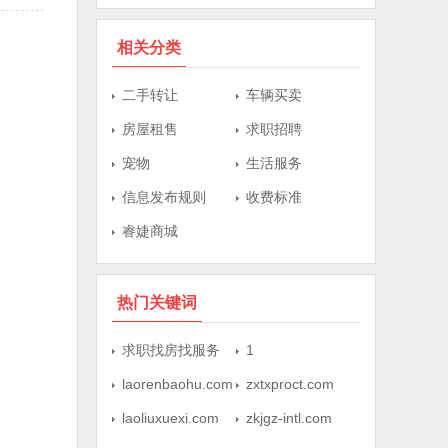
相关分类
二手转让
车辆买卖
房屋租售
求职招聘
宠物
生活服务
信息发布规则
收费标准
睿婕商城
热门关键词
求职找房找服务
1
laorenbaohu.com
zxtxproct.com
laoliuxuexi.com
zkjgz-intl.com