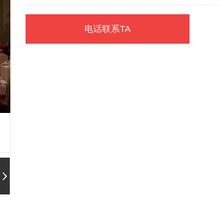
16598565623-陈女士
电话联系TA