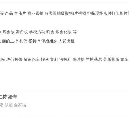
家福等 产品 宣伟片 商业跟拍 各类跟拍摄影/相片视频直播/现场实时打印相
妆 晚会妆 舞台妆 学校活动 晚会 聚会化妆 等
的主持 礼仪 模特 // 伴娘姐妹 人员出租
加长板 玛莎拉蒂 敞篷跑车 悍马 宾利 法拉利 保时捷 兰博基尼 劳斯莱斯 婚
主持 婚车
 领证 全家福...