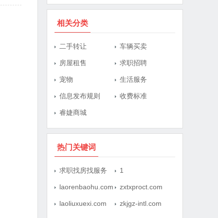
相关分类
二手转让
车辆买卖
房屋租售
求职招聘
宠物
生活服务
信息发布规则
收费标准
睿婕商城
热门关键词
求职找房找服务
1
laorenbaohu.com
zxtxproct.com
laoliuxuexi.com
zkjgz-intl.com