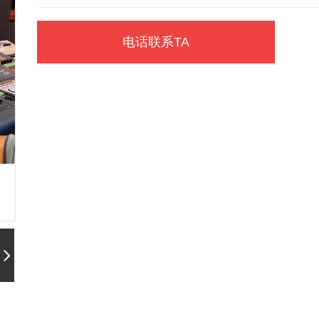
15635246851-陈枝贵
电话联系TA