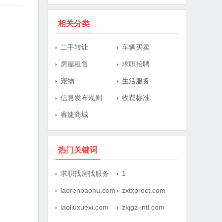
相关分类
二手转让
车辆买卖
房屋租售
求职招聘
宠物
生活服务
信息发布规则
收费标准
睿婕商城
热门关键词
求职找房找服务
1
laorenbaohu.com
zxtxproct.com
laoliuxuexi.com
zkjgz-intl.com