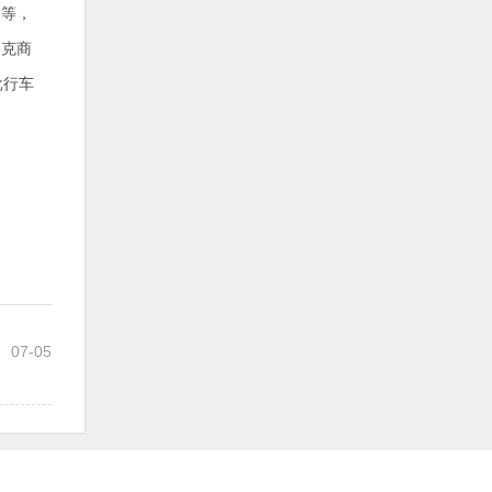
）等，
别克商
批行车
07-05