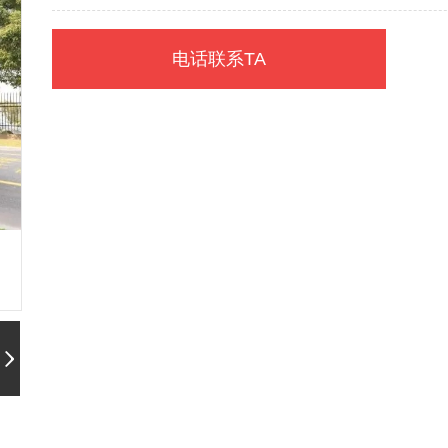
15694698563-沈先生
电话联系TA