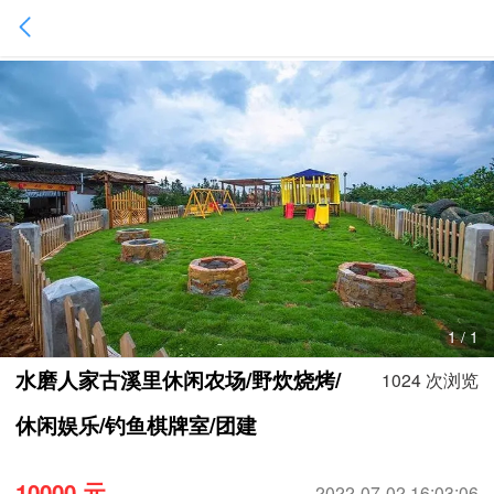
1
/
1
水磨人家古溪里休闲农场/野炊烧烤/
1024 次浏览
休闲娱乐/钓鱼棋牌室/团建
10000 元
2022-07-02 16:03:06