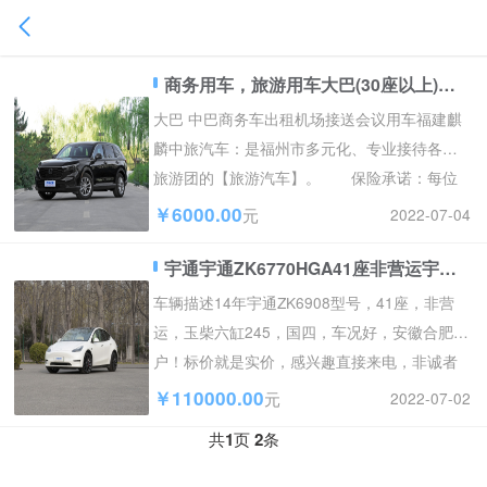
商务用车，旅游用车大巴(30座以上)半小时送车上门安凯客车、
大巴 中巴商务车出租机场接送会议用车福建麒
麟中旅汽车：是福州市多元化、专业接待各类
旅游团的【旅游汽车】。 保险承诺：每位
客人承运险高达10...
￥6000.00
2022-07-04
元
宇通宇通ZK6770HGA41座非营运宇通合肥户
车辆描述14年宇通ZK6908型号，41座，非营
运，玉柴六缸245，国四，车况好，安徽合肥
户！标价就是实价，感兴趣直接来电，非诚者
勿扰谢谢！
￥110000.00
2022-07-02
元
共
1
页
2
条