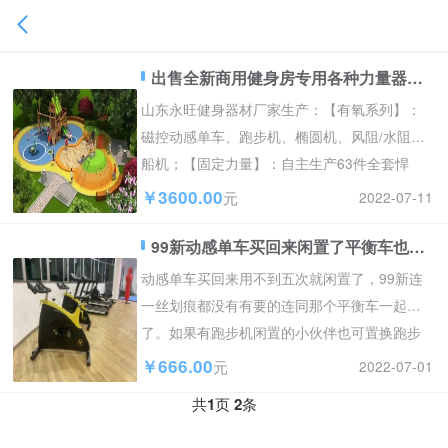
出售全新商用健身房专用各种力量器械 有氧健身器材
山东永旺健身器材厂家生产：【有氧系列】：
磁控动感单车、跑步机、椭圆机、风阻/水阻划
船机；【固定力量】：自主生产63件全套悍
马、77件经典必确...
￥3600.00
2022-07-11
元
99新动感单车买回来闲置了平衡车也一起送了，福州市区内送上门
动感单车买回来用不到五次就闲置了，99新连
一丝划痕都没有有要的连同那个平衡车一起送
了。如果有跑步机闲置的小伙伴也可置换跑步
机。福州市内免费送...
￥666.00
2022-07-01
元
共
1
页
2
条