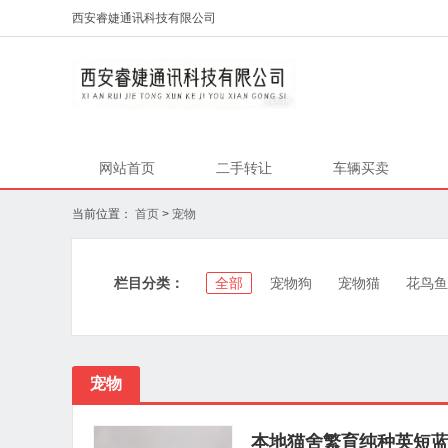
西安睿婕通讯科技有限公司
网站首页
二手转让
车辆买卖
当前位置：
首页
>
宠物
栏目分类：
全部
宠物狗
宠物猫
花鸟鱼
宠物
本地猫舍繁育纯种英短蓝