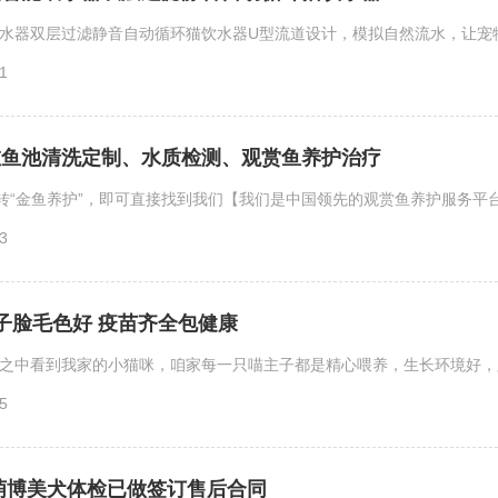
水器双层过滤静音自动循环猫饮水器U型流道设计，模拟自然流水，让宠物自
1
缸鱼池清洗定制、水质检测、观赏鱼养护治疗
转“金鱼养护”，即可直接找到我们【我们是中国领先的观赏鱼养护服务平台】
3
包子脸毛色好 疫苗齐全包健康
之中看到我家的小猫咪，咱家每一只喵主子都是精心喂养，生长环境好，跟妈
5
萌博美犬体检已做签订售后合同