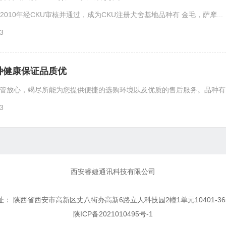
010年经CKU审核并通过，成为CKU注册犬舍基地品种有 金毛，萨摩...
3
种健康保证品质优
管放心，竭尽所能为您提供便捷的选购环境以及优质的售后服务。品种有：萨
3
西安睿婕通讯科技有限公司
⠀⠀⠀⠀⠀⠀⠀⠀⠀⠀⠀⠀⠀⠀⠀⠀⠀⠀⠀⠀⠀⠀⠀⠀⠀⠀⠀⠀⠀⠀⠀⠀⠀⠀⠀⠀⠀⠀⠀⠀⠀⠀⠀⠀⠀
址： 陕西省西安市高新区丈八街办高新6路立人科技园2幢1单元10401-36
陕ICP备2021010495号-1