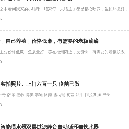
之中看到我家的小猫咪，咱家每一只喵主子都是精心喂养，生长环境好，跟妈
6
价，自己养殖，价格低廉，有需要的老板滴滴
主要价格低廉，鱼质量好，养在福州附近，发货快…有需要的老板联系
0
实拍照片。上门六百一只 疫苗已做
 萨摩 德牧 博美 泰迪 比熊 雪纳瑞 柯基 法牛 阿拉斯加 巴哥...
3
品智能喂水器双层过滤静音自动循环猫饮水器