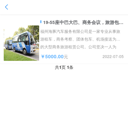
19-55座中巴大巴、商务会议，旅游包车，职工班车
福州海豚汽车服务有限公司是一家专业从事旅
游租车，商务考察、团体包车、机场接送为主
的大型商务旅游租赁公司。公司坚决一人为
本，质量*为主。我们的...
￥5000.00
2022-07-05
元
共
1
页
1
条
⠀⠀⠀⠀⠀⠀⠀⠀⠀⠀⠀⠀⠀⠀⠀⠀⠀⠀⠀⠀⠀⠀⠀⠀⠀⠀⠀⠀⠀⠀⠀⠀⠀⠀⠀⠀⠀⠀⠀⠀